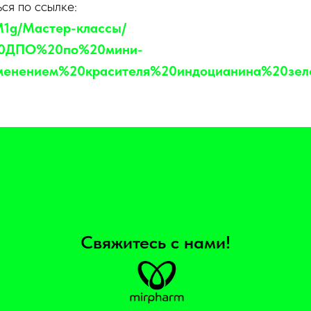
ся по ссылке:
mM1g/Мастер-классы/
20ДПО%20по%20мини-
менением%20красителя%20индоцианина%20зеле
Свяжитесь с нами!