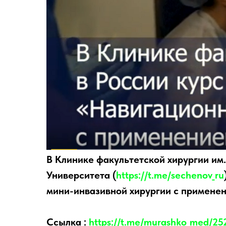
В Клинике факультетской хирургии им.
Университета (
https://t.me/sechenov_ru
мини-инвазивной хирургии с применен
Ссылка :
https://t.me/murashko_med/25