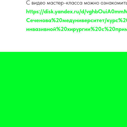
С видео мастер-класса можно ознакомить
https://disk.yandex.ru/d/vghbOuiA0m
Сеченова%20медуниверситет/курс%
инвазивной%20хирургии%20с%20при